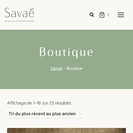
Aller
au
0
contenu
Boutique
Savaé
-
Boutique
Trié
Affichage de 1–16 sur 25 résultats
du
plus
récent