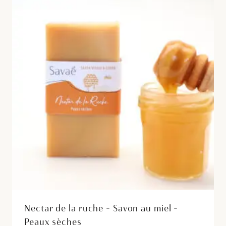
Les
options
peuvent
être
choisies
sur
la
page
du
produit
Nectar de la ruche – Savon au miel –
Peaux sèches