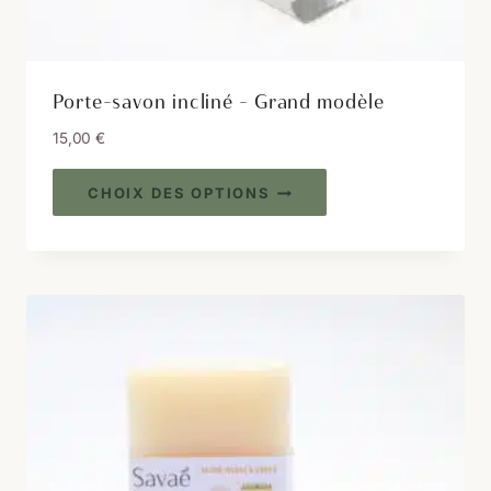
Porte-savon incliné – Grand modèle
15,00
€
Ce
CHOIX DES OPTIONS
produit
a
plusieurs
variations.
Les
options
peuvent
être
choisies
sur