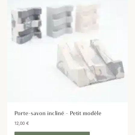
peuvent
être
choisies
sur
la
page
du
produit
Porte-savon incliné – Petit modèle
12,00
€