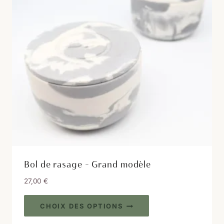
être
choisies
sur
la
page
du
produit
Bol de rasage – Grand modèle
27,00
€
Ce
CHOIX DES OPTIONS
produit