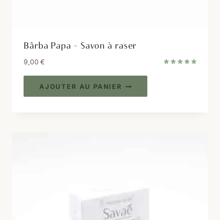
Bârba Papa – Savon à raser
9,00
€
Note
5.00
sur 5
AJOUTER AU PANIER