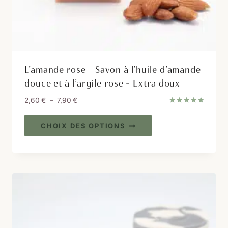
L’amande rose – Savon à l’huile d’amande
douce et à l’argile rose – Extra doux
Plage
2,60
€
–
7,90
€
Note
de
5.00
Ce
prix :
sur 5
CHOIX DES OPTIONS
produit
2,60 €
à
a
7,90 €
plusieurs
variations.
Les
options
peuvent