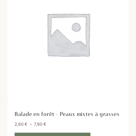
choisies
sur
la
page
du
produit
Balade en forêt – Peaux mixtes à grasses
Plage
2,60
€
–
7,90
€
de