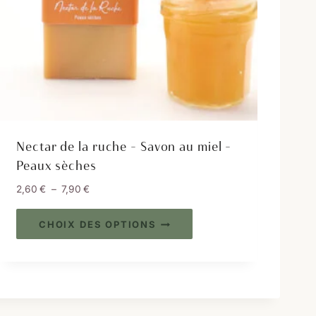
Nectar de la ruche – Savon au miel –
Peaux sèches
P
2,60
€
–
7,90
€
l
C
a
CHOIX DES OPTIONS
e
g
e
p
d
r
e
o
p
d