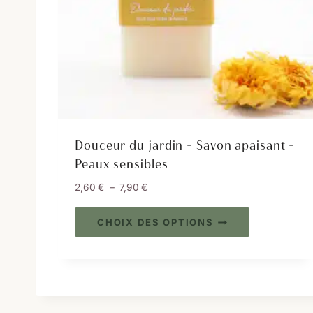
Douceur du jardin – Savon apaisant –
Peaux sensibles
P
2,60
€
–
7,90
€
l
C
a
CHOIX DES OPTIONS
e
g
e
p
d
r
e
o
p
d