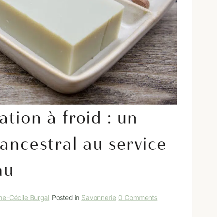
ation à froid : un
 ancestral au service
au
ne-Cécile Burgal
Posted in
Savonnerie
0 Comments