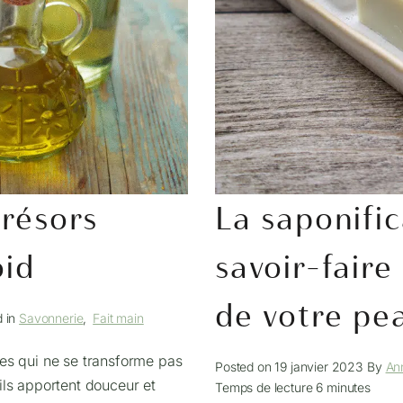
trésors
La saponific
oid
savoir-faire
de votre pe
d in
Savonnerie
,
Fait main
les qui ne se transforme pas
Posted on
19 janvier 2023
By
An
 ils apportent douceur et
Temps de lecture
6
minutes