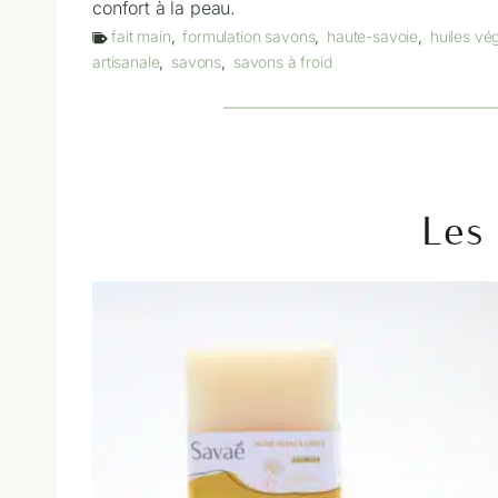
confort à la peau.
fait main
,
formulation savons
,
haute-savoie
,
huiles vé
artisanale
,
savons
,
savons à froid
Les 