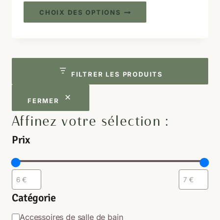
Ce
CHOIX DES OPTIONS
produit
a
plusieurs
variations.
Les
FILTRER LES PRODUITS
options
peuvent
FERMER
être
Affinez votre sélection :
choisies
Prix
sur
la
page
du
produit
Catégorie
Catégorie
Accessoires de salle de bain