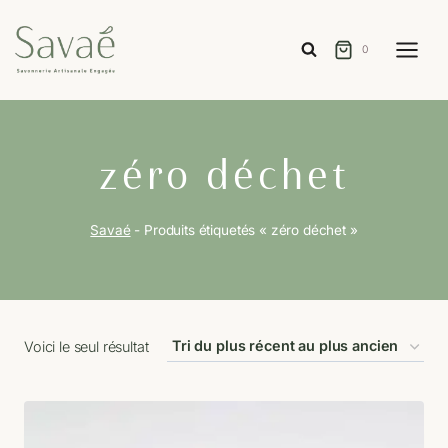
Aller
au
0
contenu
zéro déchet
Savaé
-
Produits étiquetés « zéro déchet »
Voici le seul résultat