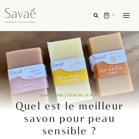
Aller
au
0
contenu
SAVONNERIE
|
SOIN DE LA PEAU
Quel est le meilleur
savon pour peau
sensible ?