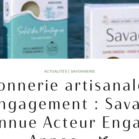
ACTUALITÉS
|
SAVONNERIE
onnerie artisanal
ngagement : Sav
nnue Acteur Eng