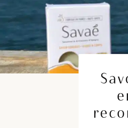
Sav
e
reco