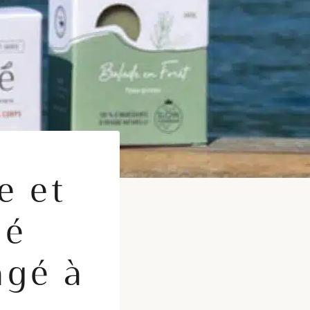
e et
aé
agé à