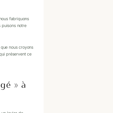
e nous fabriquons
s puisons notre
ce que nous croyons
 qui préservent ce
agé » à
 un levier de