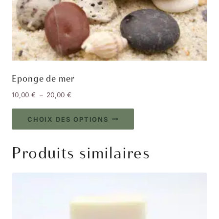
Eponge de mer
Plage
10,00
€
–
20,00
€
de
Ce
prix :
CHOIX DES OPTIONS
produit
10,00 €
à
a
Produits similaires
20,00 €
plusieurs
variations.
Les
options
peuvent