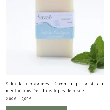
être
choisies
sur
la
page
du
produit
Salut des montagnes – Savon surgras arnica et
menthe poivrée – Tous types de peaux
Plage
2,60
€
–
7,90
€
de
Ce
prix :