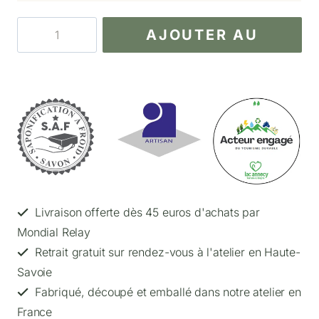
quantité
AJOUTER AU
de
Balade
PANIER
en
forêt
-
Peaux
mixtes
à
grasses
Livraison offerte dès 45 euros d'achats par
Mondial Relay
Retrait gratuit sur rendez-vous à l'atelier en Haute-
Savoie
Fabriqué, découpé et emballé dans notre atelier en
France