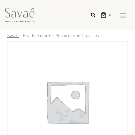
de
Aller
prix :
au
0
2,60 €
contenu
à
7,90 €
Savaé
-
Balade en forêt – Peaux mixtes à grasses