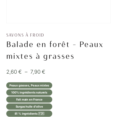
SAVONS À FROID
Balade en forêt – Peaux
mixtes à grasses
Plage
2,60
€
–
7,90
€
de
Peaux grasses, Peaux mixtes
prix :
100% ingrédients naturels
2,60 €
Fait main en France
à
Surgas huile d'olive
81 % ingrédients 🇫🇷
7,90 €