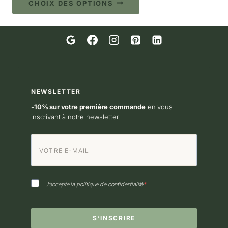
prix :
CHOIX DES OPTIONS
produit
2,60 €
à
a
7,90 €
plusieurs
variations.
Les
options
NEWSLETTER
peuvent
être
-10% sur votre première commande
en vous
inscrivant à notre newsletter
choisies
sur
la
page
du
J’accepte la politique de confidentialité
produit
S’INSCRIRE