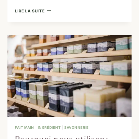
POURQUOI
LIRE LA SUITE
CHOISIR
UN
SAVON
LOCAL,
FABRIQUÉ
EN
HAUTE-
SAVOIE
?
FAIT MAIN
|
INGRÉDIENT
|
SAVONNERIE