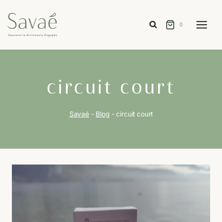
Aller
au
0
contenu
circuit court
Savaé
-
Blog
-
circuit court