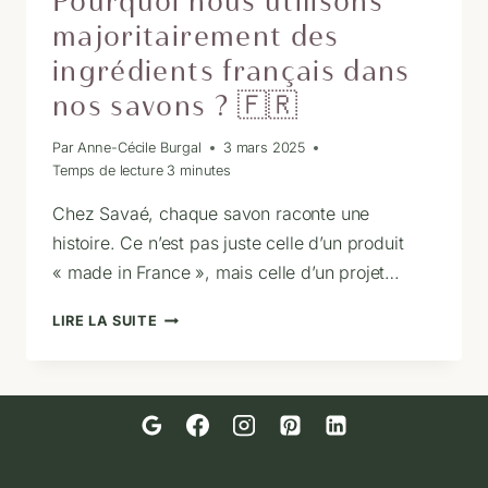
Pourquoi nous utilisons
majoritairement des
ingrédients français dans
nos savons ? 🇫🇷
Par
Anne-Cécile Burgal
3 mars 2025
Temps de lecture
3
minutes
Chez Savaé, chaque savon raconte une
histoire. Ce n’est pas juste celle d’un produit
« made in France », mais celle d’un projet…
POURQUOI
LIRE LA SUITE
NOUS
UTILISONS
MAJORITAIREMENT
DES
INGRÉDIENTS
FRANÇAIS
DANS