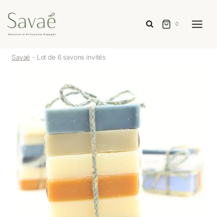
Aller
au
0
contenu
Savaé
-
Lot de 6 savons invités