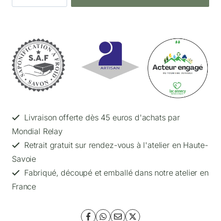
de
Lot
PANIER
de
6
savons
invités
Livraison offerte dès 45 euros d'achats par
Mondial Relay
Retrait gratuit sur rendez-vous à l'atelier en Haute-
Savoie
Fabriqué, découpé et emballé dans notre atelier en
France