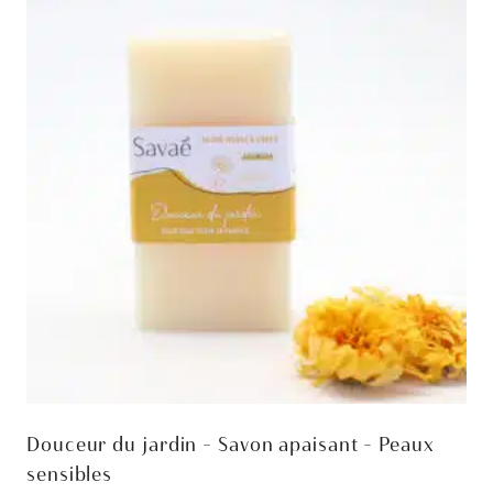
Les
options
peuvent
être
choisies
sur
la
page
du
produit
Douceur du jardin – Savon apaisant – Peaux
sensibles