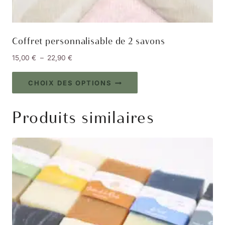
Coffret personnalisable de 2 savons
Plage
15,00
€
–
22,90
€
de
Ce
prix :
CHOIX DES OPTIONS
produit
15,00 €
à
a
Produits similaires
22,90 €
plusieurs
variations.
Les
options
peuvent
être
choisies
sur