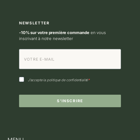
Les
options
NEWSLETTER
peuvent
être
-10% sur votre première commande
en vous
inscrivant à notre newsletter
choisies
sur
la
page
du
J’accepte la politique de confidentialité
produit
S’INSCRIRE
MENU