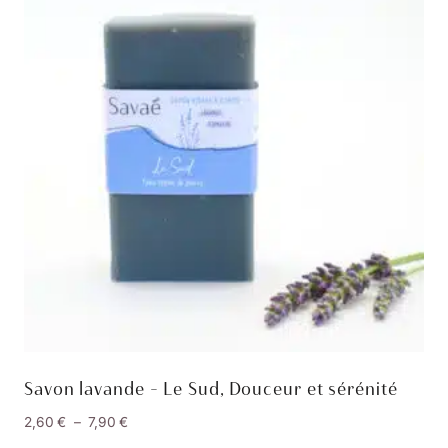
Savon lavande – Le Sud, Douceur et sérénité
Plage
2,60
€
–
7,90
€
de