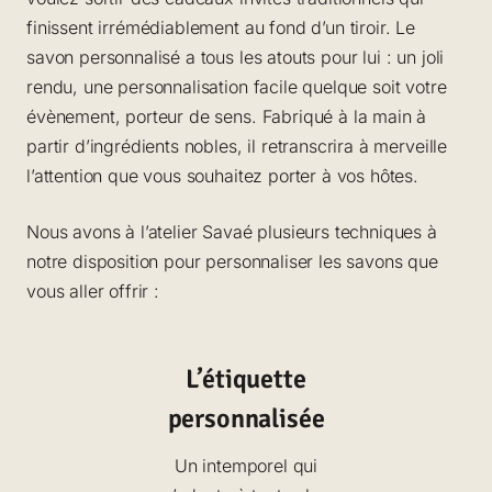
t
.
com
é 
finissent irrémédiablement au fond d’un tiroir. Le
r
mand
ave
savon personnalisé a tous les atouts pour lui : un joli
e
é à 
des 
rendu, une personnalisation facile quelque soit votre
nouv
des
c
évènement, porteur de sens. Fabriqué à la main à
eau 
ns 
h
partir d’ingrédients nobles, il retranscrira à merveille
pour 
est
o
l’attention que vous souhaitez porter à vos hôtes.
Noël 
tiqu
i
com
Je 
s
Nous avons à l’atelier Savaé plusieurs techniques à
me 
rec
i
cade
mm
notre disposition pour personnaliser les savons que
e
au
nde
vous aller offrir :
s
viv
men
s
u
L’étiquette
r
personnalisée
l
a
Un intemporel qui
p