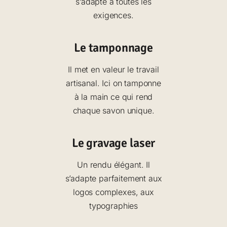
s’adapte à toutes les
a
exigences.
g
e
Le tamponnage
d
u
Il met en valeur le travail
p
artisanal. Ici on tamponne
r
à la main ce qui rend
o
chaque savon unique.
d
u
Le gravage laser
i
t
Un rendu élégant. Il
s’adapte parfaitement aux
logos complexes, aux
typographies