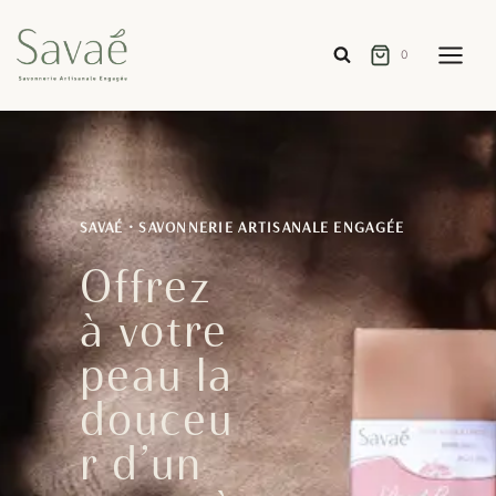
Aller
au
0
contenu
SAVAÉ • SAVONNERIE ARTISANALE ENGAGÉE
Offrez
à votre
peau la
douceu
r d’un